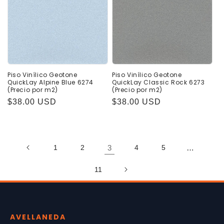
Piso Vinílico Geotone
Piso Vinílico Geotone
QuickLay Alpine Blue 6274
QuickLay Classic Rock 6273
(Precio por m2)
(Precio por m2)
Precio
$38.00 USD
Precio
$38.00 USD
habitual
habitual
1
2
3
4
5
…
11
AVELLANEDA