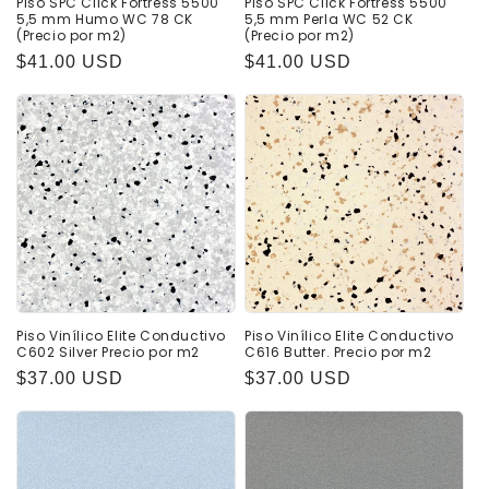
Piso SPC Click Fortress 5500
Piso SPC Click Fortress 5500
5,5 mm Humo WC 78 CK
5,5 mm Perla WC 52 CK
(Precio por m2)
(Precio por m2)
Precio
$41.00 USD
Precio
$41.00 USD
habitual
habitual
Piso Vinílico Elite Conductivo
Piso Vinílico Elite Conductivo
C602 Silver Precio por m2
C616 Butter. Precio por m2
Precio
$37.00 USD
Precio
$37.00 USD
habitual
habitual