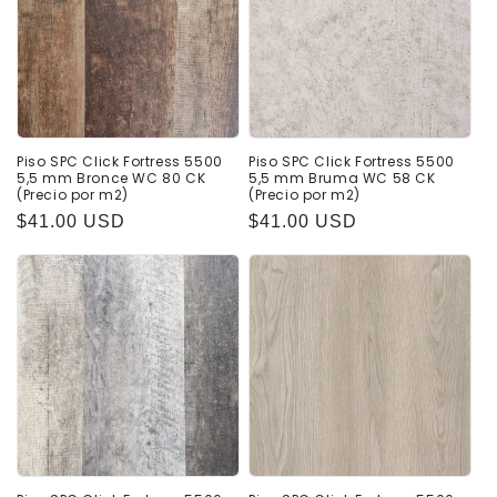
Piso SPC Click Fortress 5500
Piso SPC Click Fortress 5500
5,5 mm Bronce WC 80 CK
5,5 mm Bruma WC 58 CK
(Precio por m2)
(Precio por m2)
Precio
$41.00 USD
Precio
$41.00 USD
habitual
habitual