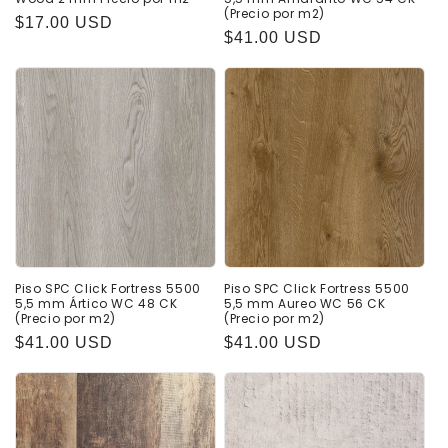
(Precio por m2)
Precio
$17.00 USD
Precio
$41.00 USD
habitual
habitual
Piso SPC Click Fortress 5500
Piso SPC Click Fortress 5500
5,5 mm Ártico WC 48 CK
5,5 mm Aureo WC 56 CK
(Precio por m2)
(Precio por m2)
Precio
$41.00 USD
Precio
$41.00 USD
habitual
habitual