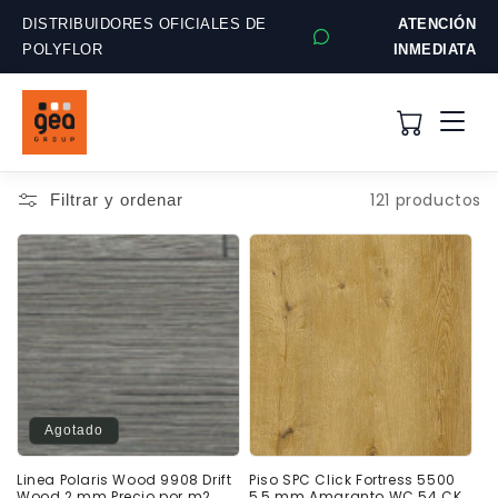
Ir
directamente
DISTRIBUIDORES OFICIALES DE
ATENCIÓN
al contenido
POLYFLOR
INMEDIATA
121 productos
Filtrar y ordenar
Agotado
Linea Polaris Wood 9908 Drift
Piso SPC Click Fortress 5500
Wood 2 mm Precio por m2
5,5 mm Amaranto WC 54 CK