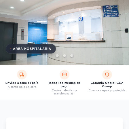
•
ÁREA HOSPITALARIA
Envíos a todo el país
Todos los medios de
Garantía Oficial GEA
pago
Group
A domicilio o en obra
Cuotas, efectivo y
Compra segura y protegida
transferencias.