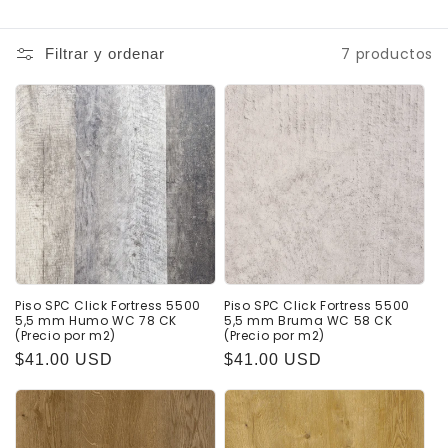
7 productos
Filtrar y ordenar
Piso SPC Click Fortress 5500
Piso SPC Click Fortress 5500
5,5 mm Humo WC 78 CK
5,5 mm Bruma WC 58 CK
(Precio por m2)
(Precio por m2)
Precio
$41.00 USD
Precio
$41.00 USD
habitual
habitual