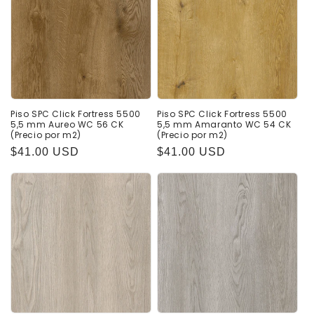
Piso SPC Click Fortress 5500
Piso SPC Click Fortress 5500
5,5 mm Aureo WC 56 CK
5,5 mm Amaranto WC 54 CK
(Precio por m2)
(Precio por m2)
Precio
$41.00 USD
Precio
$41.00 USD
habitual
habitual