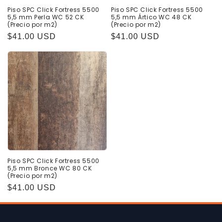
Piso SPC Click Fortress 5500
Piso SPC Click Fortress 5500
5,5 mm Perla WC 52 CK
5,5 mm Ártico WC 48 CK
(Precio por m2)
(Precio por m2)
Precio
$41.00 USD
Precio
$41.00 USD
habitual
habitual
Piso SPC Click Fortress 5500
5,5 mm Bronce WC 80 CK
(Precio por m2)
Precio
$41.00 USD
habitual