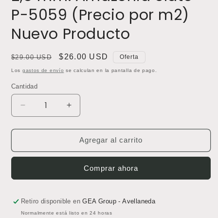
P-5059 (Precio por m2)
Nuevo Producto
Precio
Precio
$26.00 USD
$29.00 USD
Oferta
habitual
de
Los
gastos de envío
se calculan en la pantalla de pago.
oferta
Cantidad
Reducir
Aumentar
cantidad
cantidad
para
para
Baldosa
Baldosa
Agregar al carrito
Polyflor
Polyflor
Expona
Expona
Comprar ahora
2,5
2,5
mm.
mm.
Amazonia
Amazonia
Slate
Slate
Retiro disponible en
GEA Group - Avellaneda
P-
P-
Normalmente está listo en 24 horas