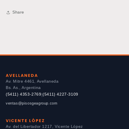
Share
AVELLANEDA
Av. Mitre 4461, Avellaneda
Bs. As., Argentina
(5411) 4353-2769
(5411) 4227-3109
|
ventas@pisosgeagroup.com
VICENTE LÓPEZ
Av. del Libertador 1217, Vicente López