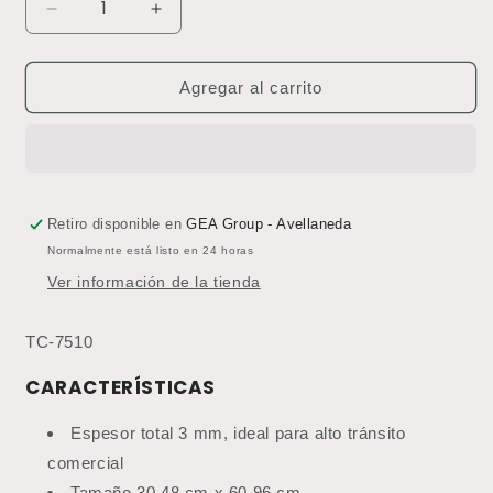
Reducir
Aumentar
cantidad
cantidad
para
para
Baldosa
Baldosa
Agregar al carrito
LVT
LVT
3
3
mm
mm
TC-
TC-
7510.
7510.
Lino
Lino
Retiro disponible en
GEA Group - Avellaneda
Negro
Negro
Normalmente está listo en 24 horas
(Precio
(Precio
Ver información de la tienda
por
por
m2)
m2)
TC-7510
CARACTERÍSTICAS
Espesor total 3 mm, ideal para alto tránsito
comercial
Tamaño 30,48 cm x 60,96 cm