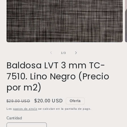
A
Abrir
e
elemento
m
multimedia
de
1
/
3
2
1
e
en
Baldosa LVT 3 mm TC-
u
una
v
ventana
7510. Lino Negro (Precio
m
modal
por m2)
Precio
Precio
$20.00 USD
$29.00 USD
Oferta
habitual
de
Los
gastos de envío
se calculan en la pantalla de pago.
oferta
Cantidad