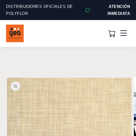
Ir
directamente
DISTRIBUIDORES OFICIALES DE
ATENCIÓN
al contenido
POLYFLOR
INMEDIATA
Ir
directamente
a la
información
del producto