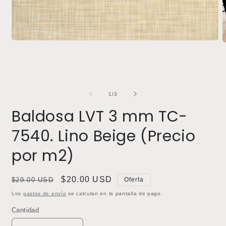
Abrir
A
elemento
e
multimedia
m
1
2
en
e
una
u
ventana
v
de
1
/
3
modal
m
Baldosa LVT 3 mm TC-
7540. Lino Beige (Precio
por m2)
Precio
Precio
$20.00 USD
$29.00 USD
Oferta
habitual
de
Los
gastos de envío
se calculan en la pantalla de pago.
oferta
Cantidad