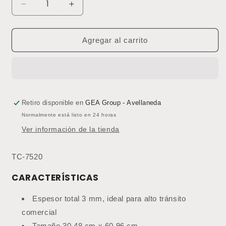
Reducir
Aumentar
cantidad
cantidad
para
para
Baldosa
Baldosa
Agregar al carrito
LVT
LVT
3
3
mm
mm
TC-
TC-
7540.
7540.
Lino
Lino
Retiro disponible en
GEA Group - Avellaneda
Beige
Beige
Normalmente está listo en 24 horas
(Precio
(Precio
Ver información de la tienda
por
por
m2)
m2)
TC-7520
CARACTERÍSTICAS
Espesor total 3 mm, ideal para alto tránsito
comercial
Tamaño 30,48 cm x 60,96 cm