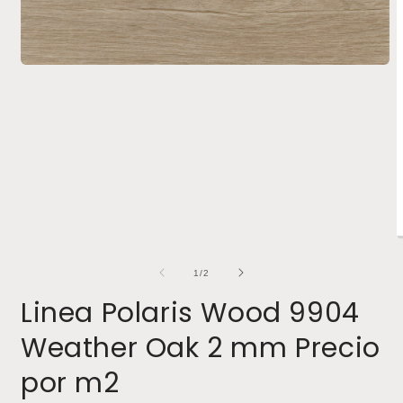
Abrir
elemento
multimedia
1
en
una
ventana
modal
A
e
m
de
1
/
2
2
e
Linea Polaris Wood 9904
u
v
Weather Oak 2 mm Precio
m
por m2