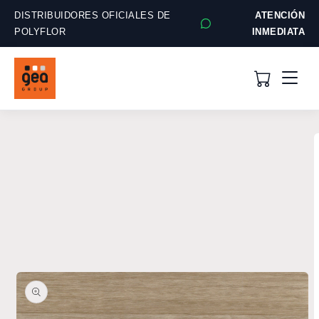
Ir
directamente
DISTRIBUIDORES OFICIALES DE
ATENCIÓN
al contenido
POLYFLOR
INMEDIATA
Ir
directamente
a la
información
del producto