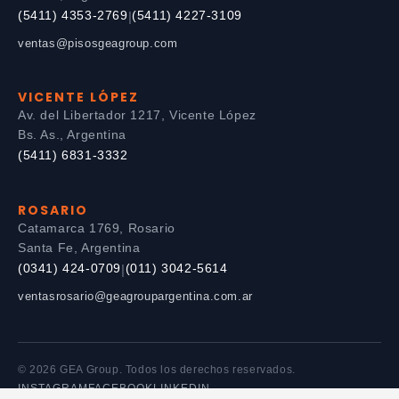
(5411) 4353-2769
(5411) 4227-3109
|
ventas@pisosgeagroup.com
VICENTE LÓPEZ
Av. del Libertador 1217, Vicente López
Bs. As., Argentina
(5411) 6831-3332
ROSARIO
Catamarca 1769, Rosario
Santa Fe, Argentina
(0341) 424-0709
(011) 3042-5614
|
ventasrosario@geagroupargentina.com.ar
© 2026 GEA Group. Todos los derechos reservados.
INSTAGRAM
FACEBOOK
LINKEDIN