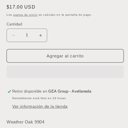
Precio
$17.00 USD
habitual
Los
gastos de envío
se calculan en la pantalla de pago.
Cantidad
Reducir
Aumentar
cantidad
cantidad
para
para
Linea
Linea
Agregar al carrito
Polaris
Polaris
Wood
Wood
9904
9904
Weather
Weather
Oak
Oak
2
2
Retiro disponible en
GEA Group - Avellaneda
mm
mm
Normalmente está listo en 24 horas
Precio
Precio
Ver información de la tienda
por
por
m2
m2
Weather Oak 9904