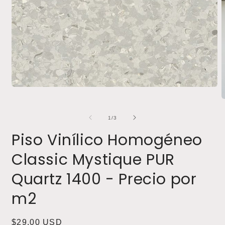
Abrir
elemento
A
multimedia
e
1
m
de
1
/
3
en
2
una
e
Piso Vinílico Homogéneo
ventana
u
modal
v
Classic Mystique PUR
m
Quartz 1400 - Precio por
m2
Precio
$29.00 USD