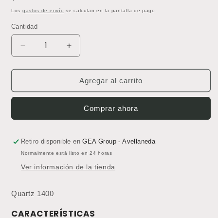
habitual
Los
gastos de envío
se calculan en la pantalla de pago.
Cantidad
Reducir
Aumentar
cantidad
cantidad
para
para
Piso
Piso
Agregar al carrito
Vinílico
Vinílico
Homogéneo
Homogéneo
Comprar ahora
Classic
Classic
Mystique
Mystique
PUR
PUR
Quartz
Quartz
Retiro disponible en
GEA Group - Avellaneda
1400
1400
Normalmente está listo en 24 horas
-
-
Ver información de la tienda
Precio
Precio
por
por
m2
m2
Quartz 1400
CARACTERÍSTICAS