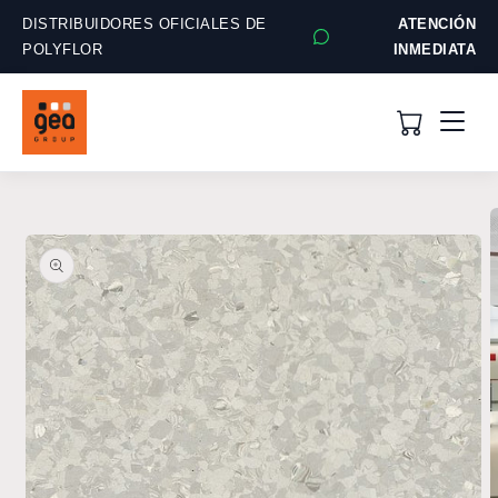
Ir
directamente
DISTRIBUIDORES OFICIALES DE
ATENCIÓN
al contenido
POLYFLOR
INMEDIATA
Ir
directamente
a la
información
del producto