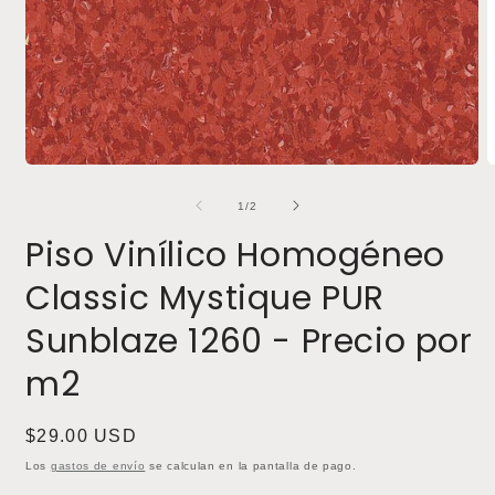
Abrir
A
elemento
e
multimedia
m
de
1
/
2
1
2
en
e
Piso Vinílico Homogéneo
una
u
ventana
v
Classic Mystique PUR
modal
m
Sunblaze 1260 - Precio por
m2
Precio
$29.00 USD
habitual
Los
gastos de envío
se calculan en la pantalla de pago.