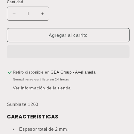
Cantidad
Reducir
Aumentar
cantidad
cantidad
para
para
Piso
Piso
Agregar al carrito
Vinílico
Vinílico
Homogéneo
Homogéneo
Classic
Classic
Mystique
Mystique
PUR
PUR
Sunblaze
Sunblaze
Retiro disponible en
GEA Group - Avellaneda
1260
1260
Normalmente está listo en 24 horas
-
-
Ver información de la tienda
Precio
Precio
por
por
m2
m2
Sunblaze 1260
CARACTERÍSTICAS
Espesor total de 2 mm.