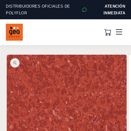
Ir
directamente
DISTRIBUIDORES OFICIALES DE
ATENCIÓN
al contenido
POLYFLOR
INMEDIATA
Ir
directamente
a la
información
del producto