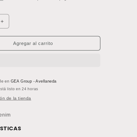
Aumentar
cantidad
para
Piso
Agregar al carrito
Vinílico
o
Homogéneo
Palettone
Pur
Faded
Denim
ble en
GEA Group - Avellaneda
8613
tá listo en 24 horas
(Precio
ón de la tienda
por
m2)
enim
STICAS