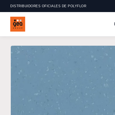
Ir
directamente
DISTRIBUIDORES OFICIALES DE POLYFLOR
al contenido
Ir
directamente
a la
información
del producto