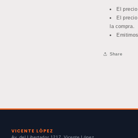
El precio
El preci
la compra.
Emitimos
Share
VICENTE LÓPEZ
Av. del Libertador 1217, Vicente López