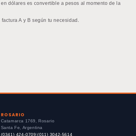
o en dólares es convertible a pesos al momento de la
 factura A y B según tu necesidad.
ROSARIO
Catamarca 1769, Rosario
Santa Fe, Argentina
(0341) 424-0709
(011) 3042-5614
|