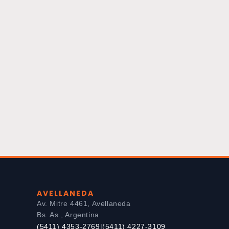
AVELLANEDA
Av. Mitre 4461, Avellaneda
Bs. As., Argentina
(5411) 4353-2769
(5411) 4227-3109
|