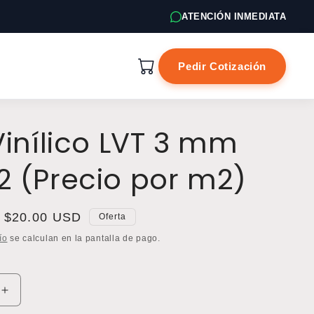
ATENCIÓN INMEDIATA
Pedir Cotización
Vinílico LVT 3 mm
 (Precio por m2)
Precio
$20.00 USD
Oferta
de
ío
se calculan en la pantalla de pago.
oferta
Aumentar
cantidad