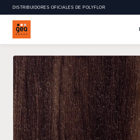
Ir
directamente
DISTRIBUIDORES OFICIALES DE POLYFLOR
al contenido
Ir
directamente
a la
información
del producto