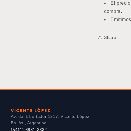
El preci
compra.
Emitimos
Share
VICENTE LÓPEZ
Av. del Libertador 1217, Vicente López
Bs. As., Argentina
(5411) 6831-3332