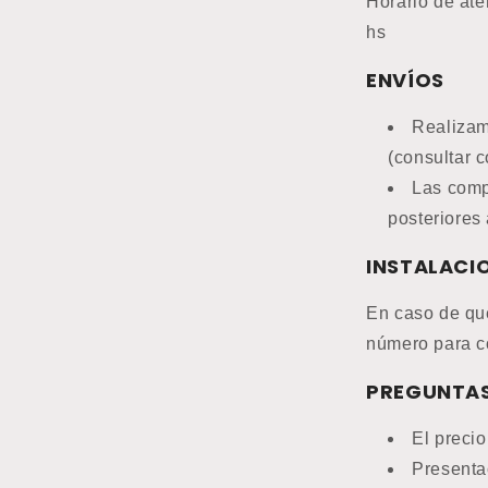
Horario de ate
hs
ENVÍOS
Realizam
(consultar c
Las comp
posteriores 
INSTALACI
En caso de que
número para c
PREGUNTAS
El preci
Presenta