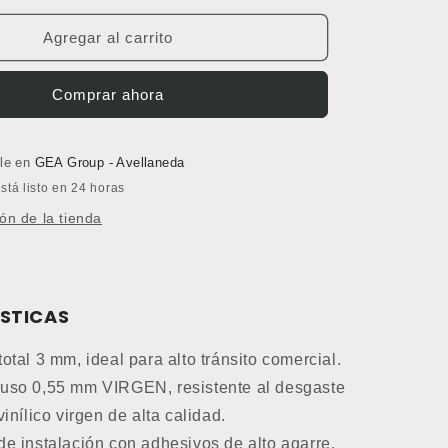
para
Piso
Agregar al carrito
Vinílico
LVT
Comprar ahora
3
mm
WC
72
ble en
GEA Group - Avellaneda
(Precio
tá listo en 24 horas
por
ón de la tienda
m2)
STICAS
otal 3 mm, ideal para alto tránsito comercial.
uso 0,55 mm VIRGEN, resistente al desgaste
vinílico virgen de alta calidad.
de instalación con adhesivos de alto agarre.