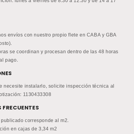
nción: lunes a viernes de 8:30 a 12:30 y de 14 a 17
os envíos con nuestro propio flete en CABA y GBA
osto).
ras se coordinan y procesan dentro de las 48 horas
al pago.
ONES
 necesite instalarlo, solicite inspección técnica al
otización: 1130433308
 FRECUENTES
o publicado corresponde al m2.
ción en cajas de 3,34 m2