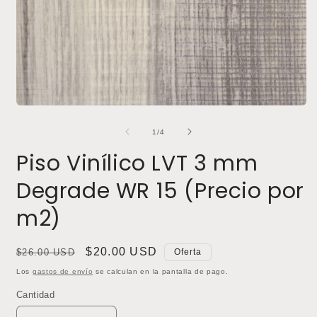
A
e
m
2
e
u
v
m
Abrir
elemento
multimedia
de
1
/
4
1
en
Piso Vinílico LVT 3 mm
una
ventana
Degrade WR 15 (Precio por
modal
m2)
Precio
Precio
$20.00 USD
$26.00 USD
Oferta
habitual
de
Los
gastos de envío
se calculan en la pantalla de pago.
oferta
Cantidad