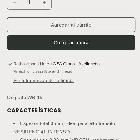
Reducir
Aumentar
cantidad
cantidad
para
para
Piso
Piso
Agregar al carrito
Vinílico
Vinílico
LVT
LVT
Comprar ahora
3
3
mm
mm
Degrade
Degrade
WR
WR
Retiro disponible en
GEA Group - Avellaneda
15
15
Normalmente está listo en 24 horas
(Precio
(Precio
Ver información de la tienda
por
por
m2)
m2)
Degrade WR 15
CARACTERÍSTICAS
Espesor total 3 mm, ideal para alto tránsito
RESIDENCIAL INTENSO.