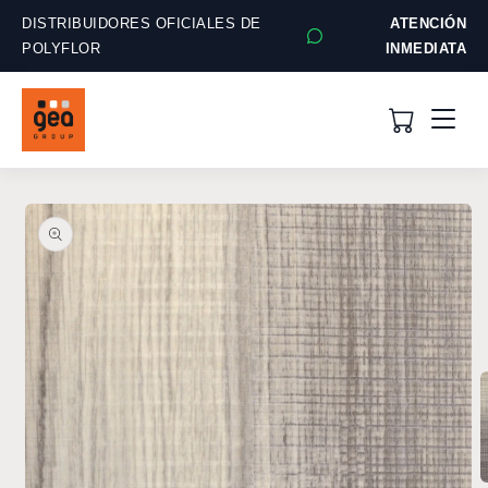
Ir
directamente
DISTRIBUIDORES OFICIALES DE
ATENCIÓN
al contenido
POLYFLOR
INMEDIATA
Ir
directamente
a la
información
del producto