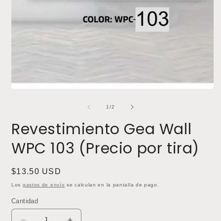
v
m
Abrir
elemento
multimedia
de
1
/
2
1
en
Revestimiento Gea Wall
una
ventana
WPC 103 (Precio por tira)
modal
Precio
$13.50 USD
habitual
Los
gastos de envío
se calculan en la pantalla de pago.
Cantidad