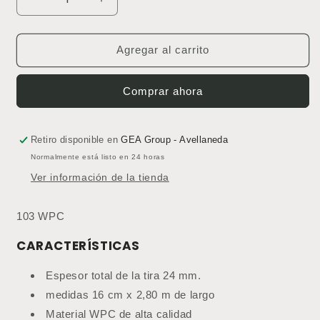
Reducir
Aumentar
cantidad
cantidad
para
para
Revestimiento
Revestimiento
Agregar al carrito
Gea
Gea
Wall
Wall
Comprar ahora
WPC
WPC
103
103
(Precio
(Precio
por
por
Retiro disponible en
GEA Group - Avellaneda
tira)
tira)
Normalmente está listo en 24 horas
Ver información de la tienda
103 WPC
CARACTERÍSTICAS
Espesor total de la tira 24 mm.
medidas 16 cm x 2,80 m de largo
Material WPC de alta calidad