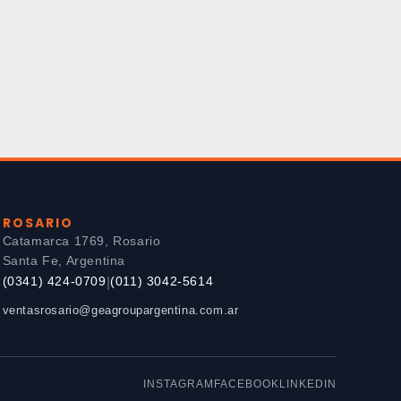
ROSARIO
Catamarca 1769, Rosario
Santa Fe, Argentina
(0341) 424-0709
(011) 3042-5614
|
ventasrosario@geagroupargentina.com.ar
INSTAGRAM
FACEBOOK
LINKEDIN