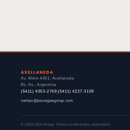
AVELLANEDA
Av. Mitre 4461, Avellaneda
Bs. As., Argentina
(5411) 4353-2769
(5411) 4227-3109
|
ventas@pisosgeagroup.com
© 2026 GEA Group. Todos los derechos reservados.