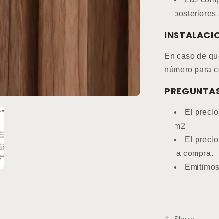
posteriores 
INSTALACI
En caso de que
número para c
PREGUNTAS
El precio
m2
El preci
la compra.
Emitimos
Share