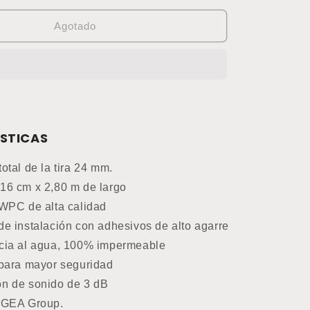
para
nto
Revestimiento
Agotado
Gea
Wall
WPC
54
(Precio
por
tira)
STICAS
otal de la tira 24 mm.
16 cm x 2,80 m de largo
 WPC de alta calidad
de instalación con adhesivos de alto agarre
cia al agua, 100% impermeable
 para mayor seguridad
n de sonido de 3 dB
 GEA Group.