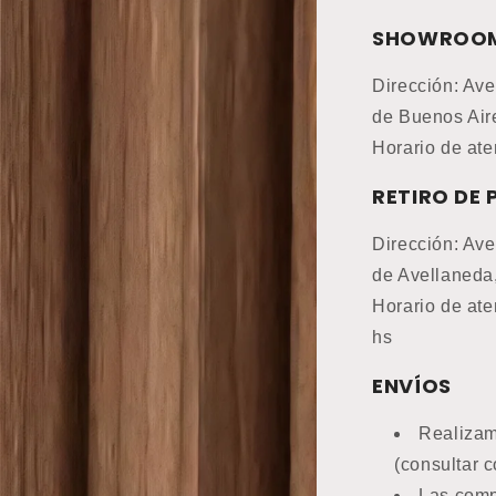
SHOWROO
Dirección: Ave
de Buenos Air
Horario de ate
RETIRO DE
Dirección: Ave
de Avellaneda
Horario de ate
hs
ENVÍOS
Realizam
(consultar c
Las comp