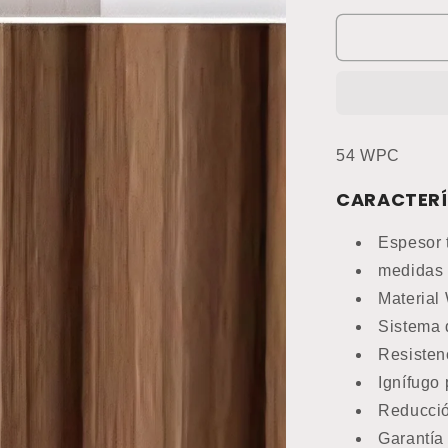
para
Revestimie
Gea
Wall
WPC
54
(Precio
54 WPC
por
tira)
CARACTERÍ
Espesor t
medidas 
Material
Sistema 
Resisten
Ignífugo
Reducció
Garantía