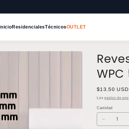
Inicio
Residenciales
Técnicos
OUTLET
Reves
WPC 5
Precio
$13.50 USD
habitual
Los
gastos de env
Cantidad
Reducir
cantidad