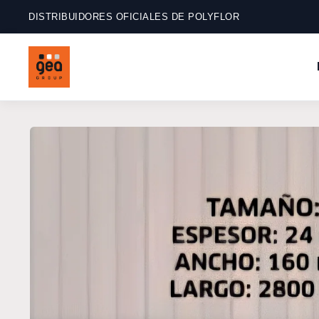
Ir
directamente
DISTRIBUIDORES OFICIALES DE POLYFLOR
al contenido
Ir
directamente
a la
información
del producto